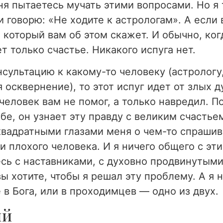
я пытаетесь мучать этими вопросами. Но я т
 говорю: «Не ходите к астрологам». А если в
, который вам об этом скажет. И обычно, ког
ет только счастье. Никакого испуга нет.
ультацию к какому-то человеку (астрологу, п
 осквернение), то этот испуг идет от злых д
т человек вам не помог, а только навредил. 
бе, он узнает эту правду с великим счастье
вадратными глазами меня о чем-то спрашивае
 плохого человека. И я ничего общего с эти
есь с наставниками, с духовно продвинутым
 хотите, чтобы я решал эту проблему. А я не
 в Бога, или в проходимцев — одно из двух.
ий